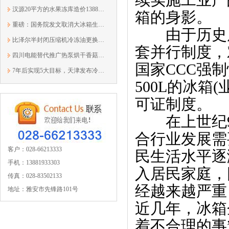
汉源20平方的水果冻库造价13881933303
箱的身影。
重磅：国务院发文取消大冰箱生产许可证
　　由于历史
比泽尔半封闭压缩机冷冻油更换规范
套并行制度，
四川电能替代推广热泵烘干香菇技术
国家CCC强
7年后实现5大目标，天津发布冷链2025规划
500L的冰箱
可证制度。
　　在上世纪
合行业发展需
客户：028-66213333
民生活水平逐
手机：13881933303
入居民家庭，
传真：028-83502133
经越来越严重
地址：雅安市先锋路101号
近几年，冰箱
着不合理的事