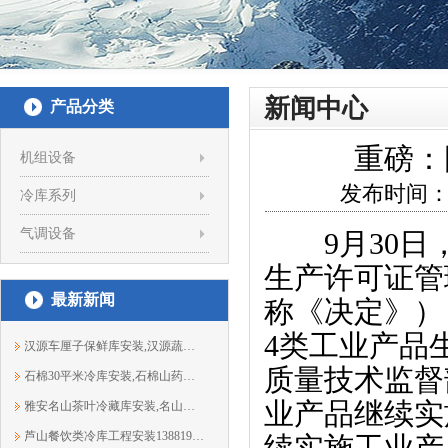
新闻中心
产品分类
重磅：
机组设备
发布时间：
冷库系列
气调设备
9月30
生产许可证管
最新新闻
称《决定》）
4类工业产品
汉源车厘子保鲜库安装,汉源蔬菜冷藏库13...
质量技术监督
石棉30平米冷库安装,石棉山药保鲜库价格...
业产品继续实
雅安名山茶叶冷藏库安装,名山保鲜库13881933303
芦山餐饮类冷库工程安装13881933303
续实施工业产